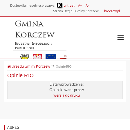
Dostęp dla niepełnosprawnych
ontrast
A+
A-
Strona Urzędu Gminy Korczew:
korczew.pl
Gmina
Korczew
Biuletyn Informacji
Publicznej
Urzędu Gminy Korczew
Opinie RIO
Opinie RIO
Data wprowadzenia:
Opublikowane przez:
wersja do druku
ADRES